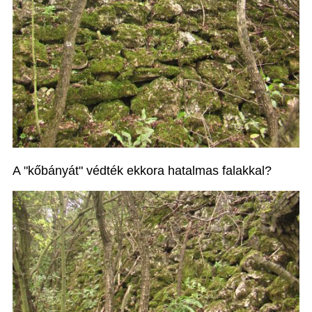
A "kőbányát" védték ekkora hatalmas falakkal?