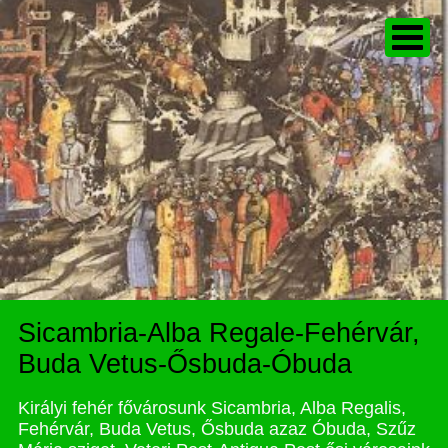
Sicambria-Alba Regale-Fehérvár,
Buda Vetus-Ősbuda-Óbuda
Királyi fehér fővárosunk Sicambria, Alba Regalis,
Fehérvár, Buda Vetus, Ősbuda azaz Óbuda, Szűz