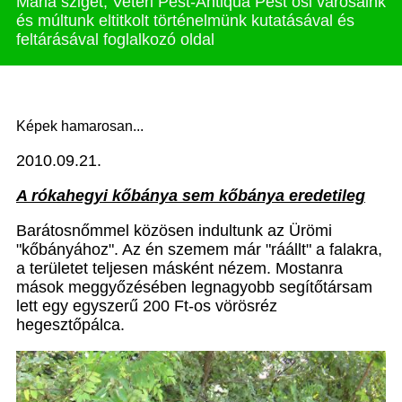
Mária sziget, Veteri Pest-Antiqua Pest ősi városaink
és múltunk eltitkolt történelmünk kutatásával és
feltárásával foglalkozó oldal
Képek hamarosan...
2010.09.21.
A rókahegyi kőbánya sem kőbánya eredetileg
Barátosnőmmel közösen indultunk az Ürömi
"kőbányához". Az én szemem már "ráállt" a falakra,
a területet teljesen másként nézem. Mostanra
mások meggyőzésében legnagyobb segítőtársam
lett egy egyszerű 200 Ft-os vörösréz
hegesztőpálca.