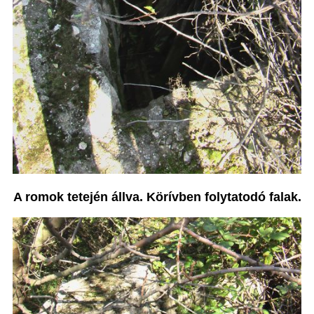
A romok tetején állva. Körívben folytatodó falak.