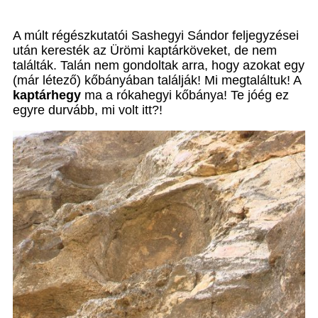
A múlt régészkutatói Sashegyi Sándor feljegyzései
után keresték az Ürömi kaptárköveket, de nem
találták. Talán nem gondoltak arra, hogy azokat egy
(már létező) kőbányában találják! Mi megtaláltuk! A
kaptárhegy
ma a rókahegyi kőbánya! Te jóég ez
egyre durvább, mi volt itt?!