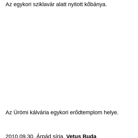
Az egykori sziklavár alatt nyitott kőbánya.
Az Ürömi kálvária egykori erődtemplom helye.
2010.09.30. Árpád sírja,
Vetus Buda