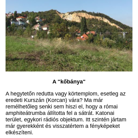
A "kőbánya"
A hegytetőn redutta vagy körtemplom, esetleg az
eredeti Kurszán (Korcan) vára? Ma már
remélhetőleg senki sem hiszi el, hogy a római
amphiteátrumba állította fel a sátrát. Katonai
terület, egykori rádiós objektum. Itt szintén jártam
már gyerekként és visszatértem a fényképeket
elkészíteni.