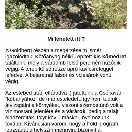
Mi lehetett itt ?
A Goldberg részen a megérzéseim ismét
igazolódtak. Kötőanyag nélkül épített
kis kőmedret
találtunk, mely a várdomb felső peremén húzódik
végig. A terep külső része apró kavicsréteggel
lefedve. A bejáratnál falsor és vizesárok vonúl
végig.
Az estebéd után elfáradva :) jutottunk a Csókavár
"kőbányához" de már esteledett, így nem tudtuk
átvizsgálni a környéket, viszont szembetűnő volt a
víz mostani jelenléte és a
várárok
, pedig a talajt
eldózerolták. folyt köv... máskor, nyomozunk
tovább! Kíváncsian várom, hogy a Föld program
igazságát a helyszín mennyire bizonyítja.