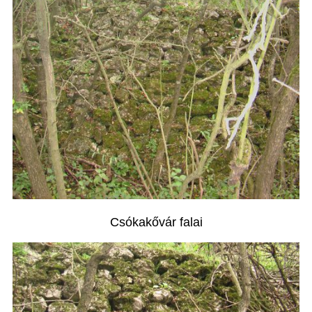
Csókakővár falai