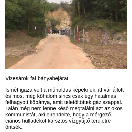
Vizesárok-fal-bányabejárat
Ismét igaza volt a műholdas képeknek, itt vár állott
és most még kőhalom sincs csak egy hatalmas
felhagyott kőbánya, amit teletöltöttek gáziszappal.
Talán még nem lenne késő megtalálni azt az okos
kommunistát, aki elrendelte, hogy a mérgező
ciános hulladékot karsztos vízgyűjtő területre
öntsék.