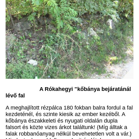
A Rókahegyi "kőbánya bejáratánál
lévő fal
A meghajlított rézpálca 180 fokban balra fordul a fal
kezdeténél, és szinte kiesik az ember kezéből. A
kőbánya északkeleti és nyugati oldalán dupla
falsort és közte vizes árkot találtunk! (Míg álltak a
falak robbanóanyag nélkül bevehetetlen volt a vár.)