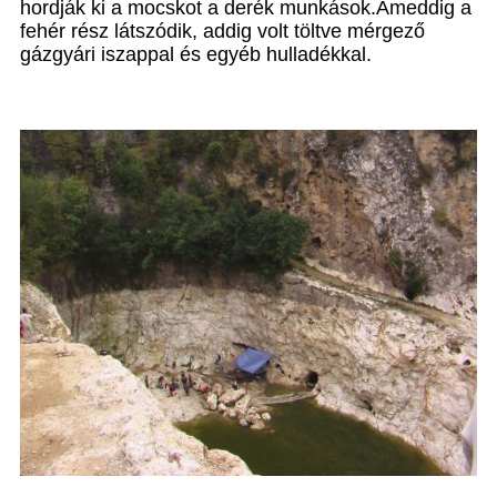
hordják ki a mocskot a derék munkások.Ameddig a
fehér rész látszódik, addig volt töltve mérgező
gázgyári iszappal és egyéb hulladékkal.