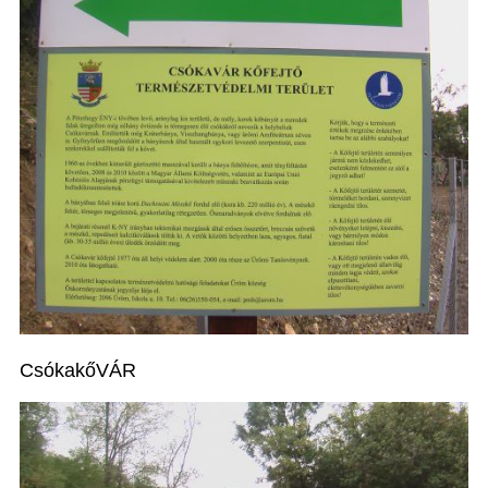
CsókakőVÁR