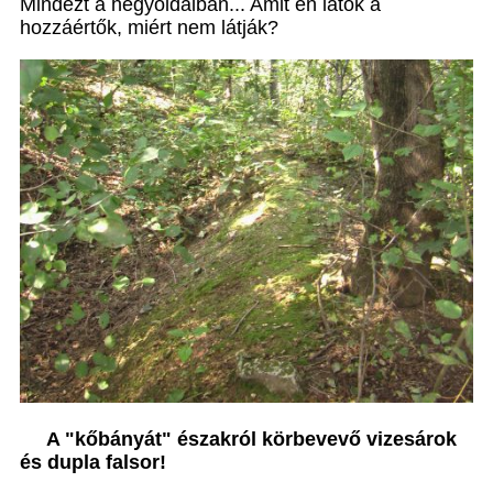
Mindezt a hegyoldalban... Amit én látok a
hozzáértők, miért nem látják?
A "kőbányát" északról körbevevő vizesárok
és dupla falsor!