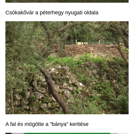
Csókakővár a péterhegy nyugati oldala
A fal és mögötte a "bánya" keritése