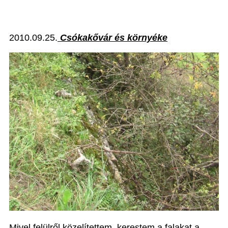
2010.09.25.
Csókakővár és környéke
Mivel felülről közelítettem, kerestem a falakat a