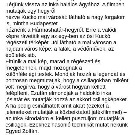
Térjünk vissza az inka halálos ágyához. A filmben
mutatják egy hegyről
nézve Kuckó mai városát: látható a nagy forgalom
is, mintha Budapestet
néznénk a Hármashatár-hegyről. Erre a valódi
képre rávetítik egy az egy-ben az ősi Kuckó
régészeti térképét. Jól látható a mai városon a
hajdani város képe: a falak, a védőművek, az
épületek stb.
Eltűnik a mai kép, marad a régészeti és
megjelennek, majd mozognak a
különféle égi testek. Mondják hozzá a legendát és
pontosan megmutatják, hogy a csillagokban miként
volt megírva, hogy a várost hogyan kellett
felépíteni. Ezután elmondják a haldokló inka
jóslatát és mutatják hozzá az akkori csillagképeket.
A fia pedig csinálhatott amit akart (ezeket a
jeleneteket mutatják a közbeiktatott játékfilmmel) –
az Inka Birodalom el kellett pusztuljon: mutatják a
csillagok. Ezekhez hasonló technikát mutat nekünk
Egyed Zoltán.