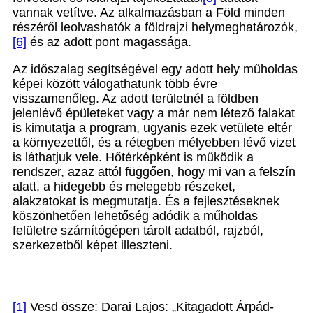
vannak vetítve. Az alkalmazásban a Föld minden
részéről leolvashatók a földrajzi helymeghatározók,
[6]
és az adott pont magassága.
Az időszalag segítségével egy adott hely műholdas
képei között válogathatunk több évre
visszamenőleg. Az adott területnél a földben
jelenlévő épületeket vagy a már nem létező falakat
is kimutatja a program, ugyanis ezek vetülete eltér
a környezettől, és a rétegben mélyebben lévő vizet
is láthatjuk vele. Hőtérképként is működik a
rendszer, azaz attól függően, hogy mi van a felszín
alatt, a hidegebb és melegebb részeket,
alakzatokat is megmutatja. És a fejlesztéseknek
köszönhetően lehetőség adódik a műholdas
felületre számítógépen tárolt adatból, rajzból,
szerkezetből képet illeszteni.
[1]
Vesd össze: Darai Lajos: „Kitagadott Árpád-