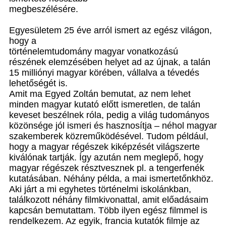
megbeszélésére.
Egyesületem 25 éve arról ismert az egész világon,
hogy a
történelemtudomány magyar vonatkozású
részének elemzésében helyet ad az újnak, a talán
15 milliónyi magyar körében, vállalva a tévedés
lehetőségét is.
Amit ma Egyed Zoltán bemutat, az nem lehet
minden magyar kutató előtt ismeretlen, de talán
keveset beszélnek róla, pedig a világ tudományos
közönsége jól ismeri és hasznosítja – néhol magyar
szakemberek közreműködésével. Tudom például,
hogy a magyar régészek kiképzését világszerte
kiválónak tartják. Így azután nem meglepő, hogy
magyar régészek résztvesznek pl. a tengerfenék
kutatásában. Néhány példa, a mai ismertetőnkhöz.
Aki járt a mi egyhetes történelmi iskolánkban,
találkozott néhány filmkivonattal, amit előadásaim
kapcsán bemutattam. Több ilyen egész filmmel is
rendelkezem. Az egyik, francia kutatók filmje az