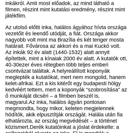
inkákról. Amit most előadok, az mind látható a
filmen, részint mint kutatási eredmény, részint mint
játékfilm.
Az utolsó előtti inka, halálos ágyához hívta országa
vezetőit és leendő utódját, a fiát. Országa akkor
nagyobb volt mint ma Brazília és két tenger mosta
határait. Fővárosa az akkori és a mai Kuckó volt.
Az inkák 92 év alatt (1440-1532) alatt annyit
építettek, mint a kínaiak 2000 év alatt. A kutatók ott,
40-30ezer éves rétegben több teljes emberi
csontvázat találtak. A helyreállított koponyák
meglepték a kutatókat, mert nem mongolid, hanem
kelet-afrikai. Ezt a kis kitérőt egy budapesti hölgy
kedvéért tettem, mert a koponyák “szobrosítása” az
ő munkáját dicséri – a filmben beszél is,
magyarul.Az inka, halálos ágyán pontosan
megmondta, hogy mikor, keleten megjelennek
hódítók, akik elpusztítják országát. Halála után fia
elhatározta, az ország megvédését – a történet
közismert.Derék kutatóinkat a jóslat érdekelte: a