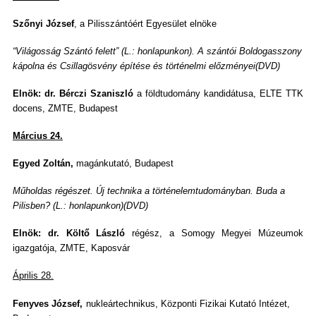
Szőnyi József
, a Pilisszántóért Egyesület elnöke
“Világosság Szántó felett” (L.: honlapunkon). A szántói Boldogasszony
kápolna és Csillagösvény építése és történelmi előzményei(DVD)
Elnök: dr. Bérczi Szaniszló
a földtudomány kandi­dátusa, ELTE TTK
docens, ZMTE, Budapest
Március 24
.
Egyed Zoltán,
magánkutató, Budapest
Műholdas régészet. Új technika a történelemtudományban. Buda a
Pilisben? (L.: honlapunkon)(DVD)
Elnök: dr. Költő László
régész, a Somogy Megyei Múzeumok
igazgatója, ZMTE, Kaposvár
Április 28.
Fenyves József,
nukleártechnikus, Központi Fizikai Kutató Intézet,