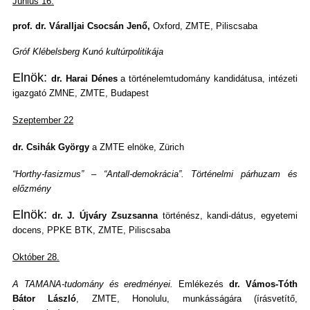
Június 16.
prof. dr. Váralljai Csocsán Jenő,
Oxford
, ZMTE, Piliscsaba
Gróf Klébelsberg Kunó kultúrpolitikája
Elnök:
dr. Harai Dénes
a történelemtudomány kandidátusa, intézeti
igazgató ZMNE, ZMTE, Budapest
Szeptember 22
dr. Csihák György
a ZMTE elnöke, Zürich
“Horthy-fasizmus” – “Antall-demokrácia”. Történelmi párhuzam és
előzmény
Elnök:
dr. J. Újváry Zsuzsanna
történész, kandi-dátus, egyetemi
docens, PPKE BTK, ZMTE, Piliscsaba
Október 28.
A TAMANA-tudomány és eredményei.
Emlékezés
dr. Vámos-Tóth
Bátor László
, ZMTE, Honolulu, munkásságára (írásvetítő,