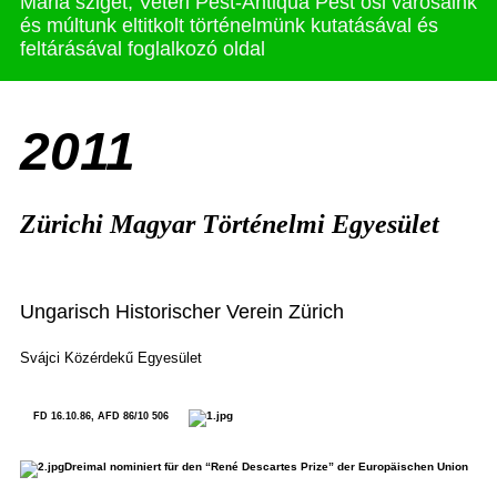
Mária sziget, Veteri Pest-Antiqua Pest ősi városaink
és múltunk eltitkolt történelmünk kutatásával és
feltárásával foglalkozó oldal
2011
Zürichi Magyar Történelmi Egyesület
Ungarisch Historischer Verein Zürich
Svájci Közérdekű Egyesület
FD 16.10.86, AFD 86/10 506
Dreimal nominiert für den “René Descartes Prize” der Europäischen Union