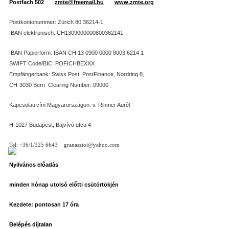
Postfach 502
zmte@freemail.hu
www.zmte.org
Postkontonummer: Zürich 80 36214-1
IBAN elektronisch: CH1309000000800362141
IBAN Papierform: IBAN CH 13 0900 0000 8003 6214 1
SWIFT Code/BIC: POFICHBEXXX
Empfängerbank: Swiss Post, PostFinance, Nordring 8,
CH-3030 Bern
Clearing Number: 09000
Kapcsolati cím Magyarországon: v. Rihmer Aurél
H-1027 Budapest, Bajvívó utca 4
Tel: +36/1/325 6643
granasztoi@yahoo.com
Nyilvános előadás
minden hónap utolsó előtti csütörtökjén
Kezdete: pontosan 17 óra
Belépés díjtalan