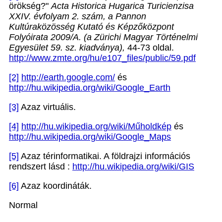
örökség?"
Acta Historica Hugarica Turicienzisa
XXIV. évfolyam 2. szám, a Pannon
Kultúraközösség Kutató és Képzőközpont
Folyóirata 2009/A. (a Zürichi Magyar Történelmi
Egyesület 59. sz. kiadványa),
44-73 oldal.
http://www.zmte.org/hu/e107_files/public/59.pdf
[2]
http://earth.google.com/
és
http://hu.wikipedia.org/wiki/Google_Earth
[3]
Azaz virtuális.
[4]
http://hu.wikipedia.org/wiki/Műholdkép
és
http://hu.wikipedia.org/wiki/Google_Maps
[5]
Azaz térinformatikai. A földrajzi információs
rendszert lásd :
http://hu.wikipedia.org/wiki/GIS
[6]
Azaz koordináták.
Normal