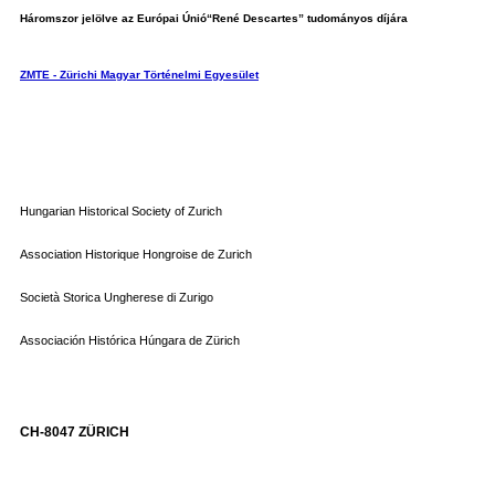
Háromszor jelölve az Európai Únió“René Descartes” tudományos díjára
ZMTE - Zürichi Magyar Történelmi Egyesület
Hungarian Historical Society of Zurich
Association Historique Hongroise de Zurich
Società Storica Ungherese di Zurigo
Associación Histórica Húngara de Zürich
CH-8047 ZÜRICH