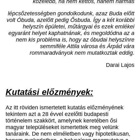
közelebb, ha nem kettős, hanem hármas
lépcsőzetességben gondolkodunk, azaz Buda előtt
volt Óbuda, azelőtt pedig Ősbuda. Így a két korábbi
helyszín épületei, műtárgyai és ezek emlékei
egyaránt helyet kaphatnának, és megoldódna az a
nem kis probléma is, hogy az óbudai helyszínre
semmiféle Attila városa és Árpád vára
rommaradványok nem mutatkoztak eddig.
Darai Lajos
Kutatási előzmények:
Az itt röviden ismertetett kutatás előzményének
tekintem azt a 28 évvel ezelőtti budapesti
történelem szakkört, amelynek keretében ősi
magyar településeket ismertettek meg velünk
tanáraink. De nem elméletben vagy hipotetikusan,