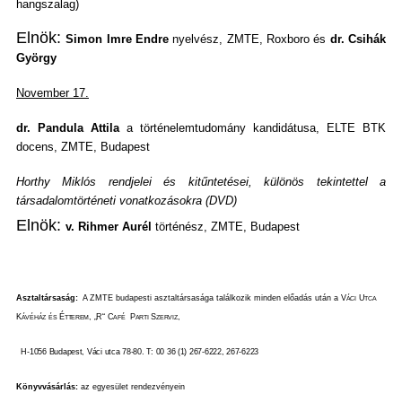
hangszalag)
Elnök:
Simon Imre Endre
nyelvész, ZMTE, Roxboro és
dr. Csihák
György
November 17.
dr. Pandula Attila
a történelemtudomány kandidátusa, ELTE BTK
docens, ZMTE, Budapest
Horthy Miklós rendjelei és kitűntetései, különös tekintettel a
társadalomtörténeti vonatkozásokra (DVD)
Elnök:
v. Rihmer Aurél
történész, ZMTE, Budapest
Asztaltársaság:
A ZMTE budapesti asztaltársasága találkozik minden előadás után a
Váci Utca
Kávéház és Étterem, „R“ Café
Parti Szerviz
,
H-1056 Budapest, Váci utca 78-80. T: 00 36 (1) 267-6222, 267-6223
Könyvvásárlás:
az egyesület rendezvényein