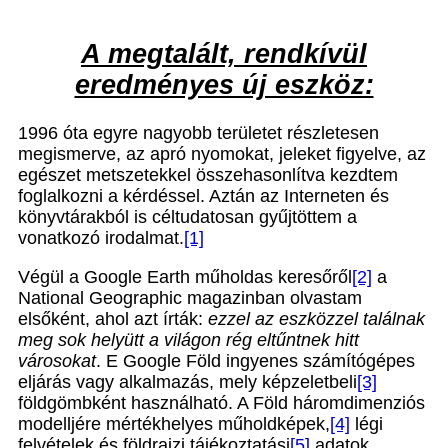
A megtalált, rendkívül
eredményes új eszköz:
1996 óta egyre nagyobb területet részletesen
megismerve, az apró nyomokat, jeleket figyelve, az
egészet metszetekkel összehasonlítva kezdtem
foglalkozni a kérdéssel. Aztán az Interneten és
könyvtárakból is céltudatosan gyűjtöttem a
vonatkozó irodalmat.
[1]
Végül a Google Earth műholdas keresőről
[2]
a
National Geographic magazinban olvastam
elsőként, ahol azt írták:
ezzel az eszközzel találnak
meg sok helyütt a világon rég eltűntnek hitt
városokat
. E Google Föld ingyenes számítógépes
eljárás vagy alkalmazás, mely képzeletbeli
[3]
földgömbként használható. A Föld háromdimenziós
modelljére mértékhelyes műholdképek,
[4]
légi
felvételek és földrajzi tájékoztatási
[5]
adatok