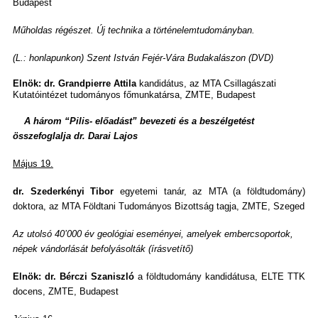
Budapest
Műholdas régészet. Új technika a történelemtudományban.
(L.: honlapunkon) Szent István Fejér-Vára Budakalászon (DVD)
Elnök: dr. Grandpierre Attila
kandidátus, az MTA Csillagászati
Kutatóintézet tudományos főmunkatársa, ZMTE, Budapest
A három “Pilis- előadást” bevezeti és a beszélgetést
összefoglalja dr. Darai Lajos
Május 19.
dr. Szederkényi Tibor
egyetemi tanár, az MTA (a földtudomány)
doktora, az MTA Földtani Tudományos Bizottság tagja, ZMTE, Szeged
Az utolsó 40’000 év geológiai eseményei, amelyek embercsoportok,
népek vándorlását befolyásolták (írásvetítő)
Elnök: dr. Bérczi Szaniszló
a földtudomány kandi­dátusa, ELTE TTK
docens, ZMTE, Budapest