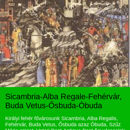
Sicambria-Alba Regale-Fehérvár,
Buda Vetus-Ősbuda-Óbuda
Királyi fehér fővárosunk Sicambria, Alba Regalis,
Fehérvár, Buda Vetus, Ősbuda azaz Óbuda, Szűz