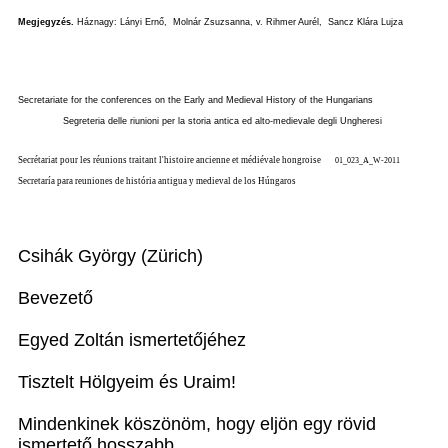
Megjegyzés.
Háznagy: Lányi Ernő,
Molnár Zsuzsanna, v. Rihmer Aurél,
Sancz Klára Lujza
Secretariate for the conferences on the Early and Medieval History of the Hungarians
Segreteria delle riunioni per la storia antica ed alto-medievale degli Ungheresi
Secrétariat pour les réunions traitant l'histoire ancienne et médiévale hongroise
01_023_A_W-2011
Secretaría para reuniones de história antigua y medieval de los Húngaros
Csihák György (Zürich)
Bevezető
Egyed Zoltán ismertetőjéhez
Tisztelt Hölgyeim és Uraim!
Mindenkinek köszönöm, hogy eljön egy rövid
ismertető hosszabb