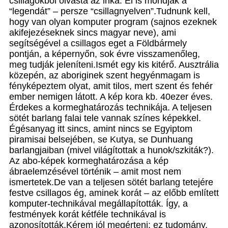
csillagokból olvasta az inka. El is mondják a
“legendát” – persze “csillagnyelven”.Tudnunk kell,
hogy van olyan komputer program (sajnos ezeknek
akifejezéseknek sincs magyar neve), ami
segítségével a csillagos eget a Földbármely
pontján, a képernyőn, sok évre visszamenőleg,
meg tudják jeleníteni.Ismét egy kis kitérő. Ausztrália
közepén, az aboriginek szent hegyénmagam is
fényképeztem olyat, amit tilos, mert szent és fehér
ember nemigen látott. A kép kora kb. 40ezer éves.
Érdekes a kormeghatározás technikája. A teljesen
sötét barlang falai tele vannak színes képekkel.
Égésanyag itt sincs, amint nincs se Egyiptom
piramisai belsejében, se Kutya, se Dunhuang
barlangjaiban (mivel világítottak a hunok/szkiták?).
Az abo-képek kormeghatározása a kép
ábraelemzésével történik – amit most nem
ismertetek.De van a teljesen sötét barlang tetejére
festve csillagos ég, aminek korát – az előbb említett
komputer-technikával megállapították. Így, a
festmények korát kétféle technikával is
azonosították.Kérem jól megérteni: ez tudomány.