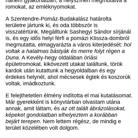
hanem gyakorlatban, a helyszínen megmutatva a
romokat, az emléknyomokat.
A Szentendre-Pomáz-Budakalász határolta
területre jártunk ki, és oda többször is
visszatértünk. Megálltunk Sashegyi Sándor sírjánál
is, és egy idős helyi férfi a pomázi Klissza-dombról
megmutatta, elmagyarázta a város kiterjedését:
hol
voltak a hatalmas bástyák és merre folyt régen a
Duna
. A Kevély-hegy oldalában óriási
épületromokat, kikövezett utakat találtunk, török
kardok után kutattunk a hegyoldalban és egy
érdekes helynél, ahol mécsesek égtek és koszorúk
voltak, imádkoztunk.
E felejthetetlen élmény indította el mai kutatásomat.
Már gyerekként is könyvtárban olvastam utána
annak, amit láttam, és
az ott talált ábrázolásokat,
képeket gondolatban elhelyeztem a korábban
bejárt terepen
. Nem lettem régész, de mindig e
terület közelében volt dolgom.