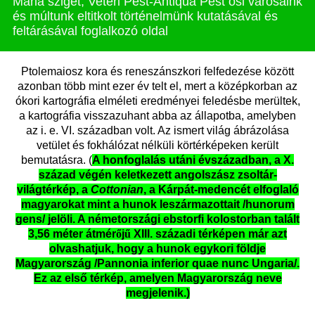
Mária sziget, Veteri Pest-Antiqua Pest ősi városaink
és múltunk eltitkolt történelmünk kutatásával és
feltárásával foglalkozó oldal
Ptolemaiosz kora és reneszánszkori felfedezése között
azonban több mint ezer év telt el, mert a középkorban az
ókori kartográfia elméleti eredményei feledésbe merültek,
a kartográfia visszazuhant abba az állapotba, amelyben
az i. e. VI. században volt. Az ismert világ ábrázolása
vetület és fokhálózat nélküli körtérképeken került
bemutatásra. (
A honfoglalás utáni évszázadban, a X.
század végén keletkezett angolszász zsoltár-
világtérkép, a
Cottonian
, a Kárpát-medencét elfoglaló
magyarokat mint a hunok leszármazottait /hunorum
gens/ jelöli. A németországi ebstorfi kolostorban talált
3,56 méter átmér
ő
j
ű
XIII.
századi
térképen már azt
olvashatjuk, hogy a hunok egykori földje
Magyarország /Pannonia inferior quae nunc Ungaria/.
Ez az első
térkép
, amelyen Magyarország neve
megjelenik.)