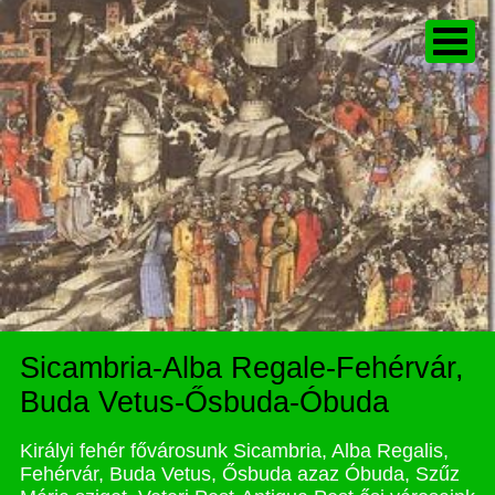
Sicambria-Alba Regale-Fehérvár,
Buda Vetus-Ősbuda-Óbuda
Királyi fehér fővárosunk Sicambria, Alba Regalis,
Fehérvár, Buda Vetus, Ősbuda azaz Óbuda, Szűz