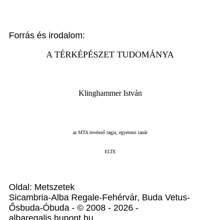
Forrás és irodalom:
A TÉRKÉPÉSZET TUDOMÁNYA
Klinghammer István
az MTA levelez
ő
tagja, egyetemi tanár
ELTE
Oldal: Metszetek
Sicambria-Alba Regale-Fehérvár, Buda Vetus-
Ősbuda-Óbuda - © 2008 - 2026 -
albaregalis.hupont.hu