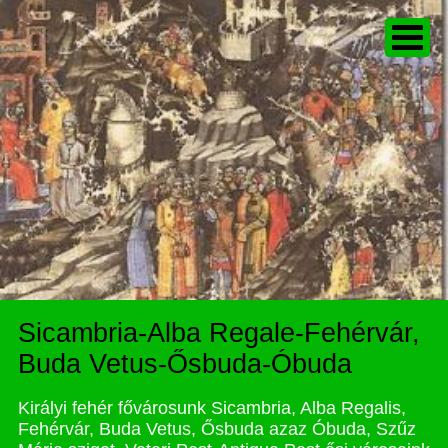
Sicambria-Alba Regale-Fehérvár,
Buda Vetus-Ősbuda-Óbuda
Királyi fehér fővárosunk Sicambria, Alba Regalis,
Fehérvár, Buda Vetus, Ősbuda azaz Óbuda, Szűz