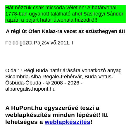
Hát nézzük csak micsoda véletlen! A határvonal
1778-ban ugyanott található ahol Sashegyi Sándor
rajzán a bejárt határ útvonala húzódik!!!
A régi út Ofen Kalaz-ra vezet az ezüsthegyen át!
Feldolgozta Pajzsvivő.2011. I
Oldal: ! Régi Buda határjárására vonatkozó anyag
Sicambria-Alba Regale-Fehérvár, Buda Vetus-
Ősbuda-Óbuda - © 2008 - 2026 -
albaregalis.hupont.hu
A HuPont.hu egyszerűvé teszi a
weblapkészítés minden lépését! Itt
lehetséges a
weblapkészítés
!