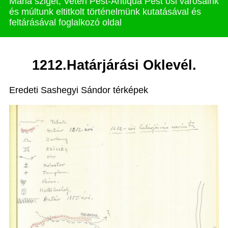
Mária sziget, Veteri Pest-Antiqua Pest ősi városaink
és múltunk eltitkolt történelmünk kutatásával és
feltárásával foglalkozó oldal
1212.Határjárási Oklevél.
Eredeti Sashegyi Sándor térképek