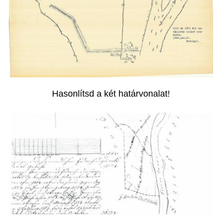
Hasonlítsd a két határvonalat!