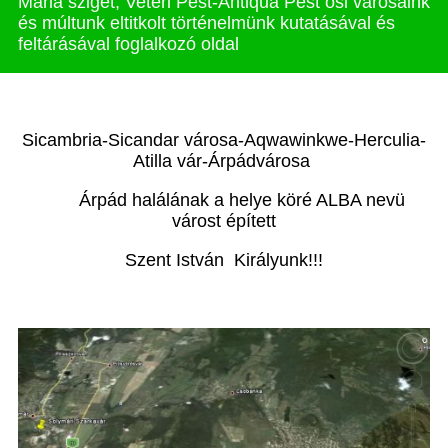
Mária sziget, Veteri Pest-Antiqua Pest ősi városaink
és múltunk eltitkolt történelmünk kutatásával és
feltárásával foglalkozó oldal
Sicambria-Sicandar városa-Aqwawinkwe-Herculia-
Atilla vár-Árpádvárosa
Árpád halálának a helye köré ALBA nevü
várost épített
Szent István Királyunk!!!