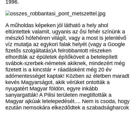
1996.
A műholdas képeken jól látható a hely ahol
eltüntettek valamit, ugyanis az ősi fehér színünk a
mészkő hófehéren világít, vagy a most is jelenlévő
víz mutatja az egykori falak helyét (vagy a Google
fizetős szolgáltatás)A felrobbantott részeken
elhordták az épületek építőköveit a betelepített
svábok-szerbek-németek akiknek, mindezért még
fizetett is a kincstár + ráadásként még 20 év
adómentességet kaptak! Közben az életben maradt
kevés Magyarságot, akik vérüket ontották a
nyugatért Magyar földön, egyre inkább
sanyargatták! A Pilisi területen megtiltották a
Magyar ajkúak letelepedését.... Nem is csoda, hogy
ezután nemsokára elkezdődtek a szabadságharcok