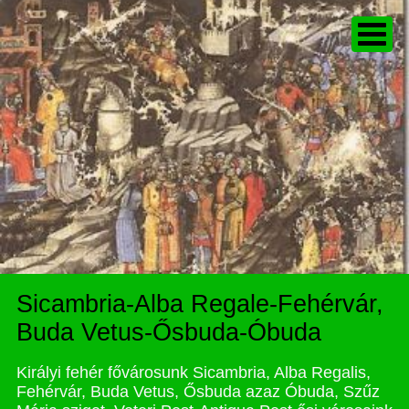
Sicambria-Alba Regale-Fehérvár,
Buda Vetus-Ősbuda-Óbuda
Királyi fehér fővárosunk Sicambria, Alba Regalis,
Fehérvár, Buda Vetus, Ősbuda azaz Óbuda, Szűz