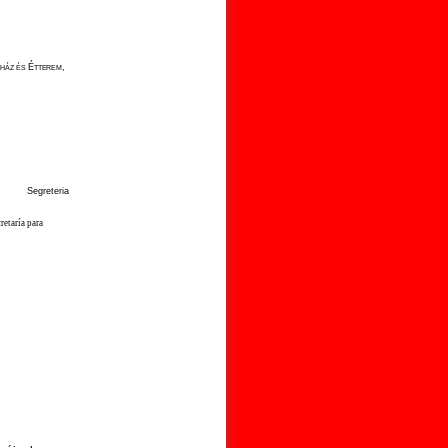
ház és Étterem,
Segreteria
retaría para