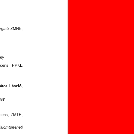
gazgató ZMNE,
ény
docens, PPKE
átor László
,
rgy
cens, ZMTE,
alomtörténeti