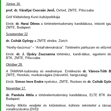
Június 16.
prof. dr. Váralljai Csocsán Jenő,
Oxford
, ZMTE, Piliscsaba
Gróf Klébelsberg Kunó kultúrpolitikája
dr. Harai Dénes
a történelemtudomány kandidátusa, intézeti i
Elnök:
ZMTE, Budapest
Szeptember 22
dr. Csihák György
a ZMTE elnöke, Zürich
“Horthy-fasizmus” – “Antall-demokrácia”. Történelmi párhuzam és előzm
dr. J. Újváry Zsuzsanna
történész, kandi-dátus, egyetemi 
Elnök:
BTK, ZMTE, Piliscsaba
Október 28.
A TAMANA-tudomány és eredményei.
Emlékezés
dr. Vámos-Tóth B
ZMTE, Honolulu, munkásságára (írásvetítő, hangszalag)
Simon Imre Endre
nyelvész, ZMTE, Roxboro és
dr. Csihák Gyö
Elnök:
November 17.
dr. Pandula Attila
a történelemtudomány kandidátusa, ELTE BTK do
Budapest
Horthy Miklós rendjelei és kitűntetései, különös tekintettel a társad
vonatkozásokra (DVD)