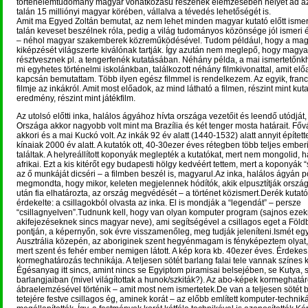
történelemtudomány magyar vonatkozású részének elemzésében helyet ad az
talán 15 milliónyi magyar körében, vállalva a tévedés lehetőségét is.
Amit ma Egyed Zoltán bemutat, az nem lehet minden magyar kutató előtt ismer
talán keveset beszélnek róla, pedig a világ tudományos közönsége jól ismeri 
– néhol magyar szakemberek közreműködésével. Tudom például, hogy a mag
kiképzését világszerte kiválónak tartják. Így azután nem meglepő, hogy magy
résztvesznek pl. a tengerfenék kutatásában. Néhány példa, a mai ismertetőnkhö
mi egyhetes történelmi iskolánkban, találkozott néhány filmkivonattal, amit el
kapcsán bemutattam. Több ilyen egész filmmel is rendelkezem. Az egyik, franc
filmje az inkákról. Amit most előadok, az mind látható a filmen, részint mint kuta
eredmény, részint mint játékfilm.
Az utolsó előtti inka, halálos ágyához hívta országa vezetőit és leendő utódját, a
Országa akkor nagyobb volt mint ma Brazília és két tenger mosta határait. Főv
akkori és a mai Kuckó volt. Az inkák 92 év alatt (1440-1532) alatt annyit épített
kínaiak 2000 év alatt. A kutatók ott, 40-30ezer éves rétegben több teljes ember
találtak. A helyreállított koponyák meglepték a kutatókat, mert nem mongolid, 
afrikai. Ezt a kis kitérőt egy budapesti hölgy kedvéért tettem, mert a koponyák 
az ő munkáját dicséri – a filmben beszél is, magyarul.Az inka, halálos ágyán 
megmondta, hogy mikor, keleten megjelennek hódítók, akik elpusztítják ország
után fia elhatározta, az ország megvédését – a történet közismert.Derék kutatói
érdekelte: a csillagokból olvasta az inka. El is mondják a “legendát” – persze
“csillagnyelven”.Tudnunk kell, hogy van olyan komputer program (sajnos eze
akifejezéseknek sincs magyar neve), ami segítségével a csillagos eget a Föl
pontján, a képernyőn, sok évre visszamenőleg, meg tudják jeleníteni.Ismét egy 
Ausztrália közepén, az aboriginek szent hegyénmagam is fényképeztem olyat, a
mert szent és fehér ember nemigen látott. A kép kora kb. 40ezer éves. Érdekes
kormeghatározás technikája. A teljesen sötét barlang falai tele vannak színes 
Égésanyag itt sincs, amint nincs se Egyiptom piramisai belsejében, se Kutya
barlangjaiban (mivel világítottak a hunok/szkiták?). Az abo-képek kormeghatá
ábraelemzésével történik – amit most nem ismertetek.De van a teljesen sötét 
tetejére festve csillagos ég, aminek korát – az előbb említett komputer-technik