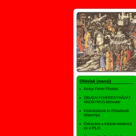
Oldalak (menü)
Királyi Fehér Főoldal
ÓBUDAI FEHÉREGYHÁZÁT-
ANONYMUS kőmeder
Kirándulások és Előadások
időpontjai
Őshazánk a Kárpát-medence
és a PILIS