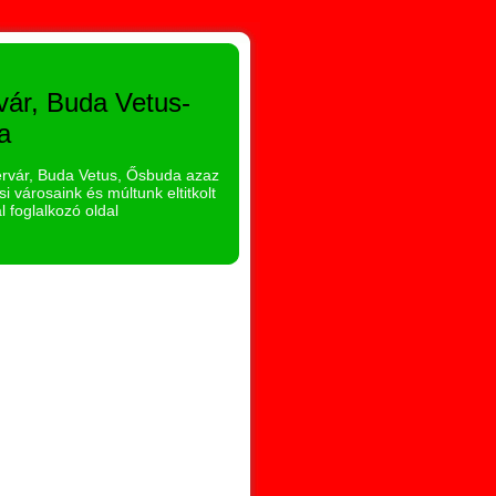
vár, Buda Vetus-
a
hérvár, Buda Vetus, Ősbuda azaz
i városaink és múltunk eltitkolt
l foglalkozó oldal