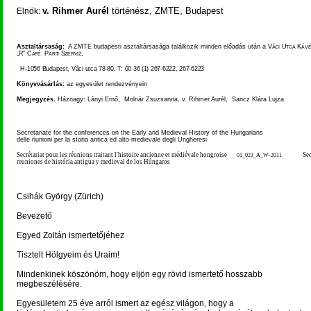
v. Rihmer Aurél
történész, ZMTE, Budapest
Elnök:
Asztaltársaság:
A ZMTE budapesti asztaltársasága találkozik minden előadás után a
Váci Utca Kávé
„R“ Café
Parti Szerviz
,
H-1056 Budapest, Váci utca 78-80. T: 00 36 (1) 267-6222, 267-6223
Könyvvásárlás:
az egyesület rendezvényein
Megjegyzés.
Háznagy: Lányi Ernő,
Molnár Zsuzsanna, v. Rihmer Aurél,
Sancz Klára Lujza
Secretariate for the conferences on the Early and Medieval History of the Hungarians
delle riunioni per la storia antica ed alto-medievale degli Ungheresi
Secrétariat pour les réunions traitant l'histoire ancienne et médiévale hongroise
Sec
01_023_A_W-2011
reuniones de história antigua y medieval de los Húngaros
Csihák György (Zürich)
Bevezető
Egyed Zoltán ismertetőjéhez
Tisztelt Hölgyeim és Uraim!
Mindenkinek köszönöm, hogy eljön egy rövid ismertető hosszabb
megbeszélésére.
Egyesületem 25 éve arról ismert az egész világon, hogy a