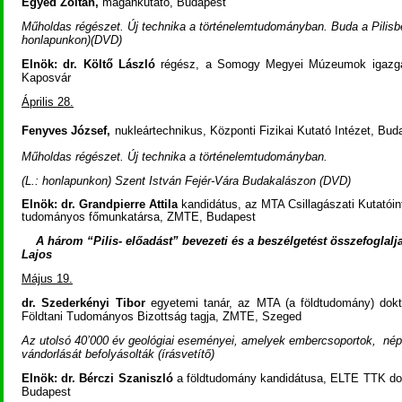
Egyed Zoltán,
magánkutató, Budapest
Műholdas régészet. Új technika a történelemtudományban. Buda a Pilisbe
honlapunkon)(DVD)
Elnök: dr. Költő László
régész, a Somogy Megyei Múzeumok igazg
Kaposvár
Április 28.
Fenyves József,
nukleártechnikus, Központi Fizikai Kutató Intézet, Bud
Műholdas régészet. Új technika a történelemtudományban.
(L.: honlapunkon) Szent István Fejér-Vára Budakalászon (DVD)
Elnök: dr. Grandpierre Attila
kandidátus, az MTA Csillagászati Kutatóin
tudományos főmunkatársa, ZMTE, Budapest
A három “Pilis- előadást” bevezeti és a beszélgetést összefoglalja
Lajos
Május 19.
dr. Szederkényi Tibor
egyetemi tanár, az MTA (a földtudomány) dok
Földtani Tudományos Bizottság tagja, ZMTE, Szeged
Az utolsó 40’000 év geológiai eseményei, amelyek embercsoportok,
nép
vándorlását befolyásolták (írásvetítő)
Elnök: dr. Bérczi Szaniszló
a földtudomány kandi­dátusa, ELTE TTK d
Budapest