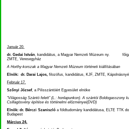
Január 20.
dr. Gedai István
, kandidátus, a Magyar Nemzeti Múzeum ny. főiga
ZMTE, Veresegyház
A Horthy-korszak a Magyar Nemzeti Múzeum történeti kiállításában
Elnök: dr. Darai Lajos,
filozófus, kandidátus, KJF, ZMTE, Kápolnásny
Február 17.
Szőnyi József
, a Pilisszántóért Egyesület elnöke
“Világosság Szántó felett” (L.: honlapunkon). A szántói Boldogasszony k
Csillagösvény építése és történelmi előzményei(DVD)
Elnök: dr. Bérczi Szaniszló
a földtudomány kandi­dátusa, ELTE TTK d
Budapest
Március 24
.