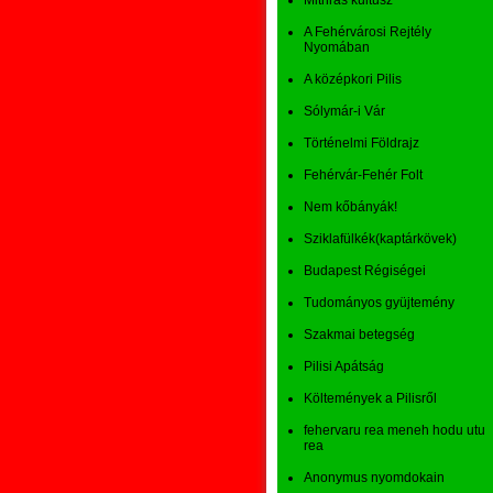
Mithras kultusz
A Fehérvárosi Rejtély
Nyomában
A középkori Pilis
Sólymár-i Vár
Történelmi Földrajz
Fehérvár-Fehér Folt
Nem kőbányák!
Sziklafülkék(kaptárkövek)
Budapest Régiségei
Tudományos gyüjtemény
Szakmai betegség
Pilisi Apátság
Költemények a Pilisről
fehervaru rea meneh hodu utu
rea
Anonymus nyomdokain