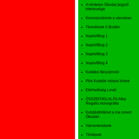
A névtelen Óbudai jegyző
hitelessége
Koronázódomb a városban
Tévedések ó-Budán
Napló/Blog.1
Napló/Blog.2
Napló/Blog.3
Naplo/Blog.4
Kutatási Beszámoló
Pilis Kutatók oldalai linkek
Elérhetőség.Levél
ÖSSZEFOGLALÁS Alba
Regalis monográfia
Kutatástörténet a ma ismert
Óbudán
Várrombolások
Térképek