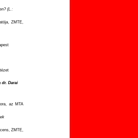
n? (L.:
atója, ZMTE,
apest
tézet
 dr. Darai
tora, az MTA
ek
ocens, ZMTE,