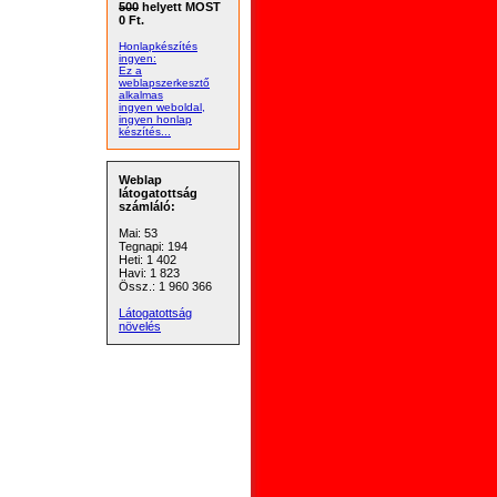
500
helyett MOST
0 Ft.
Honlapkészítés
ingyen:
Ez a
weblapszerkesztő
alkalmas
ingyen weboldal,
ingyen honlap
készítés...
Weblap
látogatottság
számláló:
Mai: 53
Tegnapi: 194
Heti: 1 402
Havi: 1 823
Össz.: 1 960 366
Látogatottság
növelés