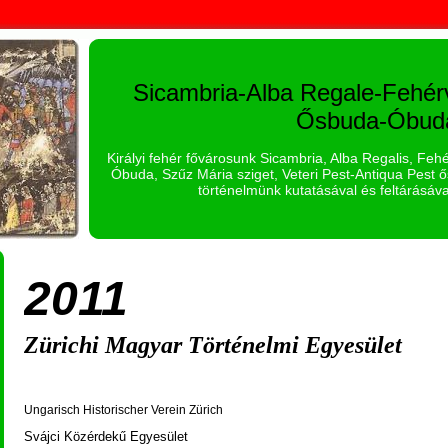
Sicambria-Alba Regale-Fehér
Ősbuda-Óbud
Királyi fehér fővárosunk Sicambria, Alba Regalis, Fe
Óbuda, Szűz Mária sziget, Veteri Pest-Antiqua Pest ős
történelmünk kutatásával és feltárásáva
2011
Zürichi Magyar Történelmi Egyesület
Ungarisch Historischer Verein Zürich
Svájci Közérdekű Egyesület