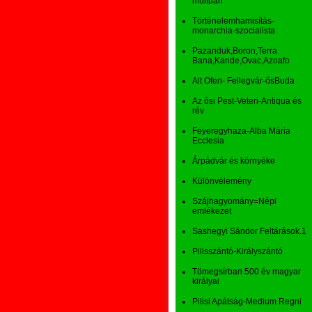
múltban
Történelemhamisítás-
monarchia-szocialista
Pazanduk,Boron,Terra
Bana,Kande,Ovac,Azoafo
Alt Ofen- Fellegvár-ősBuda
Az ősi Pest-Veteri-Antiqua és
rév
Feyeregyhaza-Alba Mária
Ecclesia
Árpádvár és környéke
Különvélemény
Szájhagyomány=Népi
emlékezet
Sashegyi Sándor Feltárások.1
Pilisszántó-Királyszántó
Tömegsírban 500 év magyar
királyai
Pilisi Apátság-Medium Regni