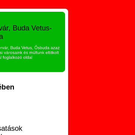
vár, Buda Vetus-
a
hérvár, Buda Vetus, Ősbuda azaz
i városaink és múltunk eltitkolt
l foglalkozó oldal
tében
satások