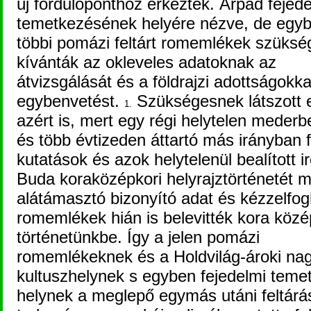
új fordulóponthoz érkeztek. Árpád fejed
temetkezésének helyére nézve, de egy
többi pomázi feltárt romemlékek szüksé
kívánták az okleveles adatoknak az
átvizsgálását és a földrajzi adottságokka
egybenvetést.
Szükségesnek látszott 
1.
azért is, mert egy régi helytelen mederbe
és több évtizeden áttartó más irányban f
kutatások és azok helytelenül bealított 
Buda koraközépkori helyrajztörténetét 
alátámasztó bizonyító adat és kézzelfo
romemlékek hián is belevitték kora közé
történetünkbe. Így a jelen pomázi
romemlékeknek és a Holdvilág-ároki na
kultuszhelynek s egyben fejedelmi teme
helynek a meglepő egymás utáni feltárá