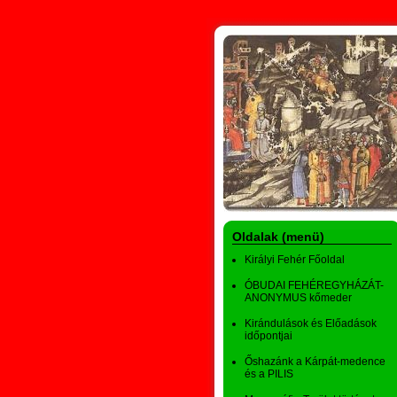
Oldalak (menü)
Királyi Fehér Főoldal
ÓBUDAI FEHÉREGYHÁZÁT-
ANONYMUS kőmeder
Kirándulások és Előadások
időpontjai
Őshazánk a Kárpát-medence
és a PILIS