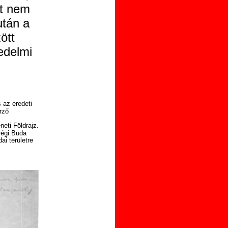
ot nem
után a
ött
edelmi
.
 az eredeti
rző
eti Földrajz.
régi Buda
ai területre