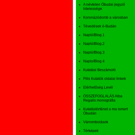
A névtelen Óbudai jegyző
hitelessége
Koronázódomb a városban
Tévedések ó-Budán
Napló/Blog.1
Napló/Blog.2
Napló/Blog.3
Naplo/Blog.4
Kutatási Beszámoló
Pilis Kutatók oldalai linkek
Elérhetőség.Levél
ÖSSZEFOGLALÁS Alba
Regalis monográfia
Kutatástörténet a ma ismert
Óbudán
Várrombolások
Térképek