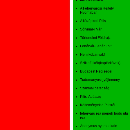
Mithras kultusz
A Fehérvárosi Rejtély
Nyomában
A középkori Pilis
Sólymár-i Vár
Történelmi Földrajz
Fehérvár-Fehér Folt
Nem kőbányák!
Sziklafülkék(kaptárkövek)
Budapest Régiségei
Tudományos gyüjtemény
Szakmai betegség
Pilisi Apátság
Költemények a Pilisről
fehervaru rea meneh hodu utu
rea
Anonymus nyomdokain