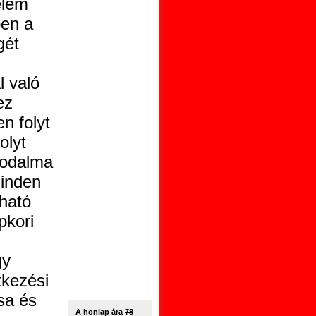
elem
ben a
gét
l való
ez
n folyt
olyt
irodalma
minden
gható
pkori
gy
tkezési
sa és
A honlap ára
78