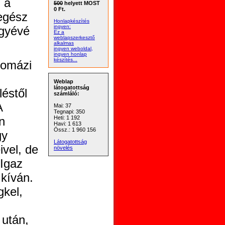
 a
500
helyett MOST
0 Ft.
egész
Honlapkészítés
ingyen:
ügyévé
Ez a
weblapszerkesztő
alkalmas
ingyen weboldal,
ingyen honlap
készítés...
pomázi
Weblap
látogatottság
éstől
számláló:
A
Mai: 37
Tegnapi: 350
Heti: 1 192
n
Havi: 1 613
Össz.: 1 960 156
gy
Látogatottság
vel, de
növelés
Igaz
kíván.
kel,
után,