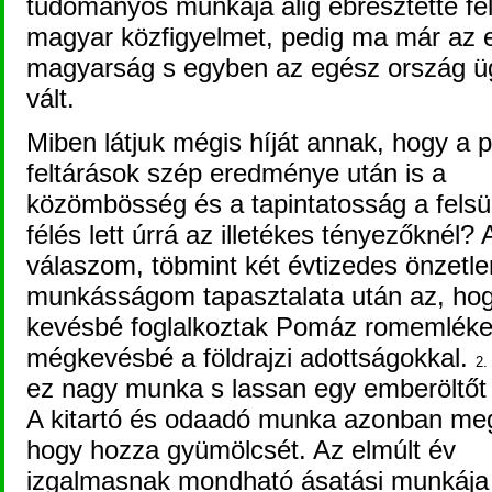
tudományos munkája alig ébresztette fel
magyar közfigyelmet, pedig ma már az 
magyarság s egyben az egész ország 
vált.
Miben látjuk mégis híját annak, hogy a 
feltárások szép eredménye után is a
közömbösség és a tapintatosság a felsül
félés lett úrrá az illetékes tényezőknél? 
válaszom, töbmint két évtizedes önzetle
munkásságom tapasztalata után az, ho
kevésbé foglalkoztak Pomáz romemlékei
mégkevésbé a földrajzi adottságokkal.
2.
ez nagy munka s lassan egy emberöltőt 
A kitartó és odaadó munka azonban meg
hogy hozza gyümölcsét. Az elmúlt év
izgalmasnak mondható ásatási munkája 