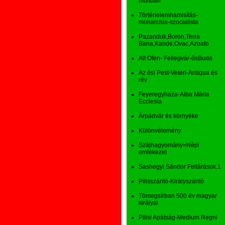
múltban
Történelemhamisítás-
monarchia-szocialista
Pazanduk,Boron,Terra
Bana,Kande,Ovac,Azoafo
Alt Ofen- Fellegvár-ősBuda
Az ősi Pest-Veteri-Antiqua és
rév
Feyeregyhaza-Alba Mária
Ecclesia
Árpádvár és környéke
Különvélemény
Szájhagyomány=Népi
emlékezet
Sashegyi Sándor Feltárások.1
Pilisszántó-Királyszántó
Tömegsírban 500 év magyar
királyai
Pilisi Apátság-Medium Regni