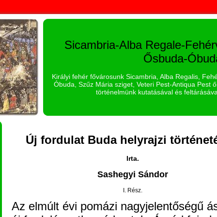
Sicambria-Alba Regale-Fehér
Ősbuda-Óbud
Királyi fehér fővárosunk Sicambria, Alba Regalis, Fe
Óbuda, Szűz Mária sziget, Veteri Pest-Antiqua Pest ős
történelmünk kutatásával és feltárásáva
Új fordulat Buda helyrajzi történe
Irta.
Sashegyi Sándor
I. Rész.
Az elmúlt évi pomázi nagyjelentőségű á