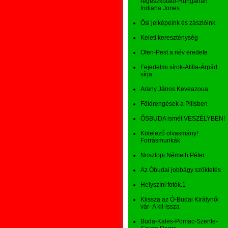
régészkutató-Hungarian
Indiana Jones
Ősi jelképeink és zászlóink
Keleti kereszténység
Ofen-Pest a név eredete
Fejedelmi sírok-Atilla-Árpád
sírja
Arany János Keveazoua
Földrengések a Pilisben
ŐSBUDA ismét VESZÉLYBEN!
Kötelező olvasmány!
Forrásmunkák
Noszlopi Németh Péter
Az Óbudai jobbágy szöktetés
Helyszíni fotók.1
Klissza az Ó-Budai Királynői
vár- A kil-issza
Buda-Kales-Pomac-Szente-