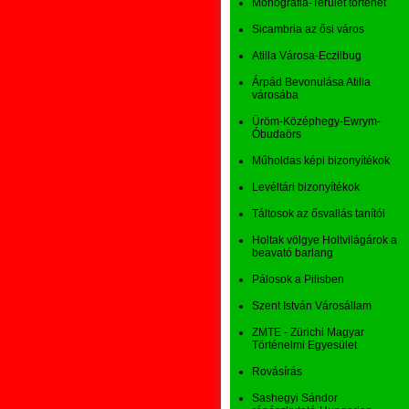
Monográfia-Terület történet
Sicambria az ősi város
Atilla Városa-Eczilbug
Árpád Bevonulása Atilla
városába
Üröm-Középhegy-Ewrym-
Óbudaörs
Műholdas képi bizonyítékok
Levéltári bizonyítékok
Táltosok az ősvallás tanítói
Holtak völgye Holtvilágárok a
beavató barlang
Pálosok a Pilisben
Szent István Városállam
ZMTE - Zürichi Magyar
Történelmi Egyesület
Rovásírás
Sashegyi Sándor