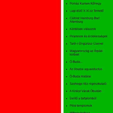
Pomáz Kamen Kőhegy
Lugi dülő X-XI.sz Temető
Cáfolat Hainburg-Bad
Altenburg
Kérdések-válaszok
Piramisok és érdekességek
Tarih-i Üngürüsz-Üzenet
Magyarország az Árpád
korban
Ó-Buda...
Az óbudai aquaeductus
Ó-Buda Határai
Sashegyi Aliz régészkutató
A Királyi Várak Óbudán
Ízelítő a tartalomból
Pilisi templomok