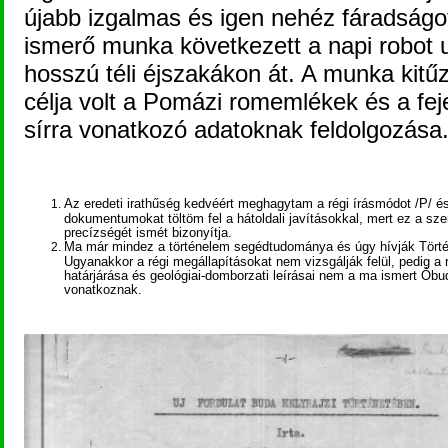
újabb izgalmas és igen nehéz fáradság
ismerő munka következett a napi robot 
hosszú téli éjszakákon át. A munka kitűz
célja volt a Pomázi romemlékek és a fej
sírra vonatkozó adatoknak feldolgozása
Az eredeti irathűség kedvéért meghagytam a régi írásmódot /P/ és
dokumentumokat töltöm fel a hátoldali javításokkal, mert ez a sze
precízségét ismét bizonyítja.
Ma már mindez a történelem segédtudománya és úgy hívják Történ
Ugyanakkor a régi megállapításokat nem vizsgálják felül, pedig a 
határjárása és geológiai-domborzati leírásai nem a ma ismert Óbud
vonatkoznak.