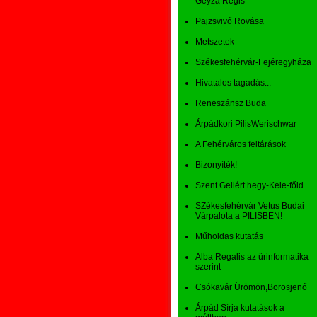
Geyza Regis
Pajzsvivő Rovása
Metszetek
Székesfehérvár-Fejéregyháza
Hivatalos tagadás...
Reneszánsz Buda
Árpádkori PilisWerischwar
A Fehérváros feltárások
Bizonyíték!
Szent Gellért hegy-Kele-főld
SZékesfehérvár Vetus Budai
Várpalota a PILISBEN!
Műholdas kutatás
Alba Regalis az űrinformatika
szerint
Csókavár Ürömön,Borosjenő
Árpád Sírja kutatások a